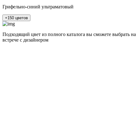
Грифельно-синий ультраматовый
+150 цветов
Подходящий цвет из полного каталога
вы сможете выбрать на
встрече с дизайнером
разные цвета и фактуры
1Белый ясень
2Шелк жемчужно-серый
3Бежевый ясень