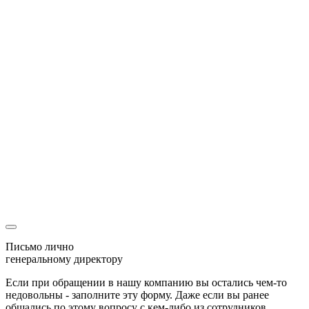
Оставляя свои контактные данные, вы подтверждаете свое
совершеннолетие, соглашаетесь на обработку персональных
данных в соответствии с
Правовой информацией
Спасибо
Мы перезвоним Вам
и с радостью ответим на все вопросы
Ваша заявка
уже была отправлена
Наш менеджер скоро свяжется с Вами!
Письмо лично
генеральному директору
Если при обращении в нашу компанию вы остались чем-то
недовольны - заполните эту форму. Даже если вы ранее
общались по этому вопросу с кем-либо из сотрудников