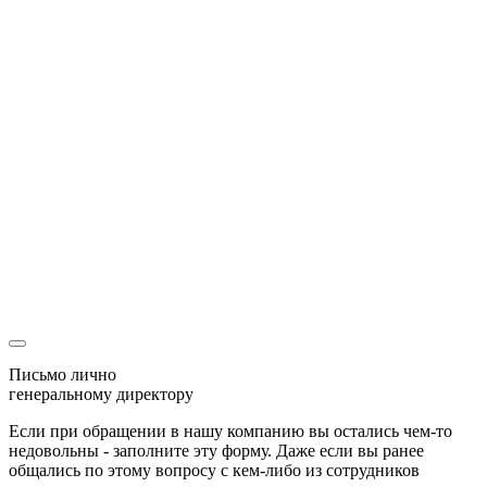
Оставляя свои контактные данные, вы подтверждаете свое
совершеннолетие, соглашаетесь на обработку персональных
данных в соответствии с
Правовой информацией
Спасибо
Мы перезвоним Вам
и с радостью ответим на все вопросы
Ваша заявка
уже была отправлена
Наш менеджер скоро свяжется с Вами!
Письмо лично
генеральному директору
Если при обращении в нашу компанию вы остались чем-то
недовольны - заполните эту форму. Даже если вы ранее
общались по этому вопросу с кем-либо из сотрудников