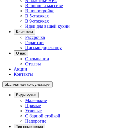
В пластике HPL
В шпоне и массиве
В новостройке
В 5-этажках
В 9-этажках
Идеи для вашей кухни
Клиентам
Рассрочка
Гарантии
Письмо директору
О нас
О компании
Отзывы
Акции
Контакты
БЕсплатная консультация
Виды кухни
Маленькие
Прямые
Угловые
С барной стойкой
Недорогие
Тип помещения