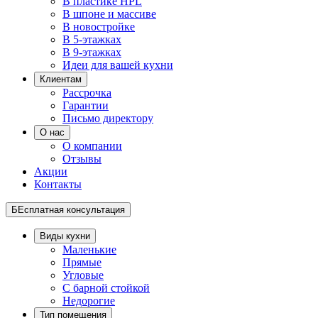
В пластике HPL
В шпоне и массиве
В новостройке
В 5-этажках
В 9-этажках
Идеи для вашей кухни
Клиентам
Рассрочка
Гарантии
Письмо директору
О нас
О компании
Отзывы
Акции
Контакты
БЕсплатная консультация
Виды кухни
Маленькие
Прямые
Угловые
С барной стойкой
Недорогие
Тип помещения