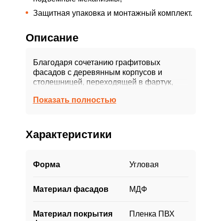
Защитная упаковка и монтажный комплект.
Описание
Благодаря сочетанию графитовых
фасадов с деревянным корпусов и
столешницей, переходящей в фартук,
кухня получилась в меру строгая, но в то
Показать полностью
же время уютная. Шкафы без ручек
создают впечатление чистоты, свежести и
ухоженности. Это важная черта для
кухонной мебели.
Характеристики
В гарнитуре учтены все нюансы для
хранения продуктов и кухонной утвари.
Форма
Угловая
Нижний ряд оснащен выдвижными
ящиками разных размеров и
Материал фасадов
МДФ
бутылочницей с плавным ходом. Между
верхним рядом шкафов и потолков нет
зазора, что также помогает поддерживать
Материал покрытия
Пленка ПВХ
чистоту.