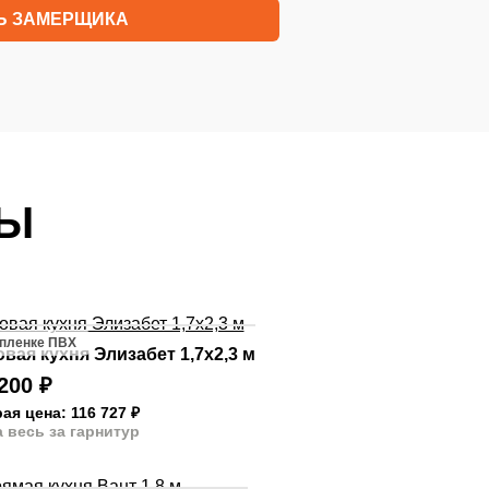
Ь ЗАМЕРЩИКА
ТЫ
 пленке ПВХ
овая кухня Элизабет 1,7х2,3 м
 200
₽
ая цена: 116 727
₽
 весь за гарнитур