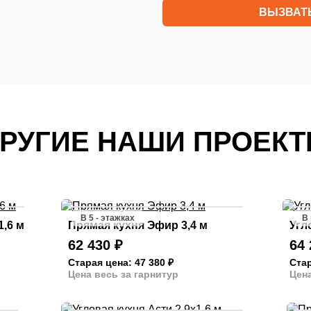
ВЫЗВАТ
РУГИЕ НАШИ ПРОЕК
В 5 - этажках
В
1,6 м
Прямая кухня Эфир 3,4 м
Угл
62 430
₽
64
Старая цена: 47 380
₽
Стар
Цена весь за гарнитур
Цена