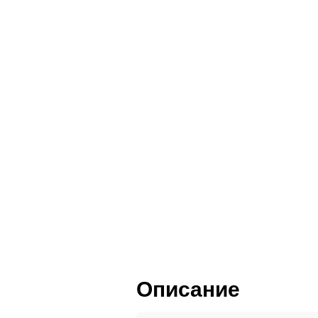
Пленка ПВХ
Пластик HPL
Шпон и массив
Описание