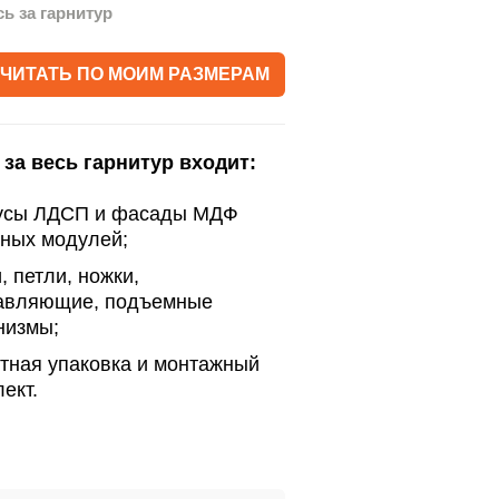
сь за гарнитур
ЧИТАТЬ ПО МОИМ РАЗМЕРАМ
 за весь гарнитур входит:
усы ЛДСП и фасады МДФ
нных модулей;
, петли, ножки,
авляющие, подъемные
низмы;
тная упаковка и монтажный
ект.