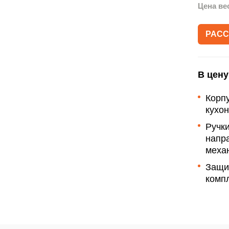
Акции
Цена ве
Рассрочка
РАСС
Гарантии
Письмо директору
В цену
Корп
кухо
Ручки
напр
меха
Защи
компл