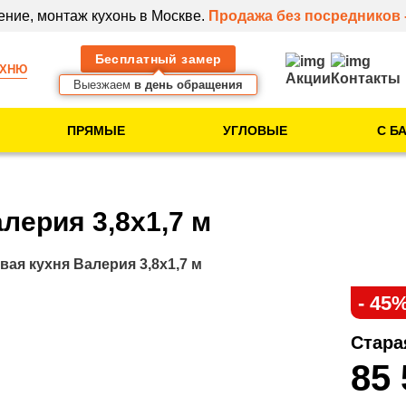
ение, монтаж кухонь в Москве.
Продажа без посредников 
Бесплатный замер
УХНЮ
Акции
Контакты
Выезжаем
в день обращения
ПРЯМЫЕ
УГЛОВЫЕ
С Б
Тип помещения
Кухня в новостройке
лерия 3,8х1,7 м
Кухня в 5-этажке
Кухня в 9-этажке
вая кухня Валерия 3,8х1,7 м
- 45
Клиентам
Стара
Идеи для вашей
85
кухни