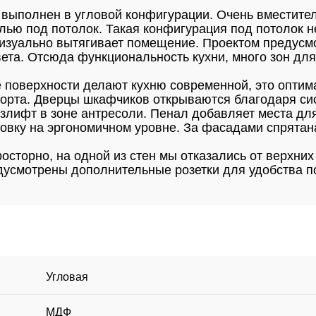
 выполнен в угловой конфигурации. Очень вместите
лью под потолок. Такая конфигурация под потолок н
визуально вытягивает помещение. Проектом предусм
вета. Отсюда функциональность кухни, много зон для
е поверхности делают кухню современной, это опти
рта. Дверцы шкафчиков открываются благодаря сист
азлифт в зоне антресоли. Пенал добавляет места дл
ховку на эргономичном уровне. За фасадами спрята
осторно, на одной из стен мы отказались от верхни
едусмотрены дополнительные розетки для удобства 
Угловая
МДФ