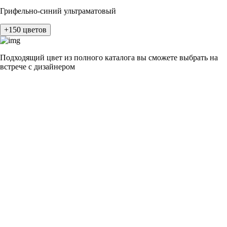
Грифельно-синий ультраматовый
+150 цветов
Подходящий цвет из полного каталога
вы сможете выбрать на
встрече с дизайнером
разные цвета и фактуры
1Белый ясень
2Шелк жемчужно-серый
3Бежевый ясень