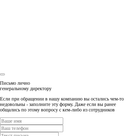
Спасибо
Мы перезвоним Вам
и с радостью ответим на все вопросы
Ваша заявка
уже была отправлена
Наш менеджер скоро свяжется с Вами!
Письмо лично
генеральному директору
Если при обращении в нашу компанию вы остались чем-то
недовольны - заполните эту форму. Даже если вы ранее
общались по этому вопросу с кем-либо из сотрудников