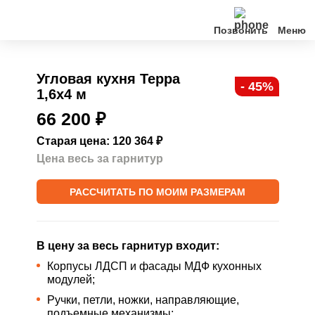
Позвонить
Кухни
Угловая кухня Терра
- 45%
1,6х4 м
Клиентам
66 200
₽
О нас
Старая цена: 120 364
₽
Цена весь за гарнитур
Акции
РАССЧИТАТЬ ПО МОИМ РАЗМЕРАМ
Контакты
В цену за весь гарнитур входит:
Корпусы ЛДСП и фасады МДФ кухонных
модулей;
Ручки, петли, ножки, направляющие,
подъемные механизмы;