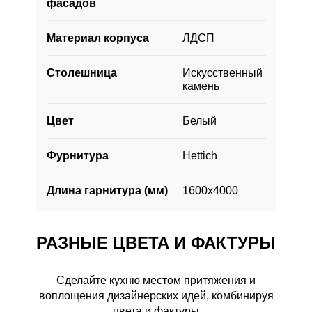
фасадов
и обладает высоким уровнем прочности и
долговечности.
Материал корпуса
ЛДСП
Столешница
Искусственный
камень
Цвет
Белый
Фурнитура
Hettich
Длина гарнитура (мм)
1600х4000
РАЗНЫЕ ЦВЕТА И ФАКТУРЫ
РАЗНЫЕ ЦВЕТА И ФАКТУРЫ
Сделайте кухню местом притяжения и
воплощения дизайнерских идей, комбинируя
цвета и фактуры