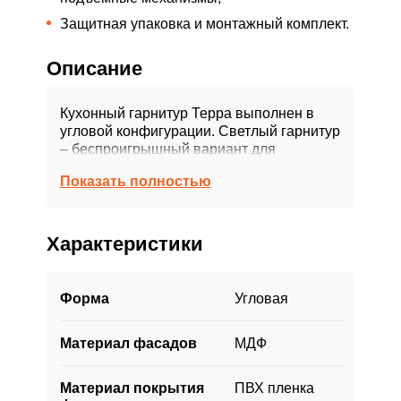
Защитная упаковка и монтажный комплект.
Описание
Кухонный гарнитур Терра выполнен в
угловой конфигурации. Светлый гарнитур
– беспроигрышный вариант для
обустройства кухни. На этом фоне
Показать полностью
эффектно выглядит черная
встраиваемая техника. В дизайне
представленной кухни сочетаются белые
фасады и деревянная столешница.
Характеристики
Нежная цветовая гамма привнесет уют в
ваш интерьер.
Форма
Угловая
Чтобы придать кухне дополнительного
шарма, мы уделили внимание мелочам —
Материал фасадов
МДФ
фрезеровке фасадов и стильным ручкам.
При изготовлении используются
качественные материалы и технологии,
Материал покрытия
ПВХ пленка
благодаря чему кухня выглядит актуально