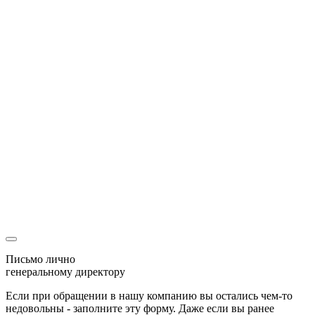
Оставляя свои контактные данные, вы подтверждаете свое
совершеннолетие, соглашаетесь на обработку персональных
данных в соответствии с
Правовой информацией
Спасибо
Мы перезвоним Вам
и с радостью ответим на все вопросы
Ваша заявка
уже была отправлена
Наш менеджер скоро свяжется с Вами!
Письмо лично
генеральному директору
Если при обращении в нашу компанию вы остались чем-то
недовольны - заполните эту форму. Даже если вы ранее