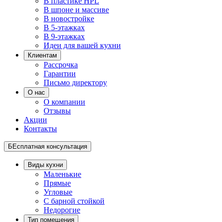
В пластике HPL
В шпоне и массиве
В новостройке
В 5-этажках
В 9-этажках
Идеи для вашей кухни
Клиентам
Рассрочка
Гарантии
Письмо директору
О нас
О компании
Отзывы
Акции
Контакты
БЕсплатная консультация
Виды кухни
Маленькие
Прямые
Угловые
С барной стойкой
Недорогие
Тип помещения