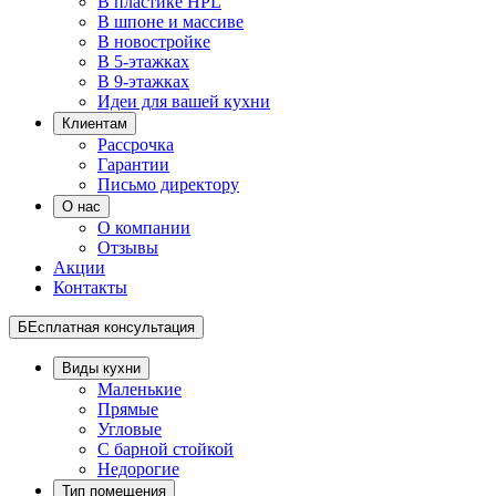
В пластике HPL
В шпоне и массиве
В новостройке
В 5-этажках
В 9-этажках
Идеи для вашей кухни
Клиентам
Рассрочка
Гарантии
Письмо директору
О нас
О компании
Отзывы
Акции
Контакты
БЕсплатная консультация
Виды кухни
Маленькие
Прямые
Угловые
С барной стойкой
Недорогие
Тип помещения