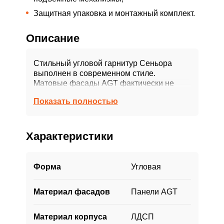
Защитная упаковка и монтажный комплект.
Описание
Стильный угловой гарнитур Сеньора
выполнен в современном стиле.
Матовые фасады AGT фактически не
имеют пальчикового эффекта, они
Показать полностью
бархатисты на ощупь, дополнительно
защищены от воздействия влаги, пара и
жира.
Характеристики
Нейтральный мягкий цвет фасадов, в
сочетании с фартуком, выполненным под
дерево, создают эффект тепла и уюта в
Форма
Угловая
интерьере. Несмотря на габариты кухни
они не скрадывают пространство.
Материал фасадов
Панели AGT
Столешница и фартук переходящие на
стену вплавляют кухню в интерьер,
благодаря чему, он смотрится гармонично
Материал корпуса
ЛДСП
и уравновешено. Рабочая зона кухни