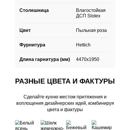
оснащена большим количеством скрытых
Столешница
Влагостойкая
систем хранения и удобными розетками.
ДСП Slotex
Цвет
Пыльная роза
Фурнитура
Hettich
Длина гарнитура (мм)
4470х1950
РАЗНЫЕ ЦВЕТА И ФАКТУРЫ
Сделайте кухню местом притяжения и
воплощения дизайнерских идей, комбинируя
цвета и фактуры
РАЗНЫЕ ЦВЕТА И ФАКТУРЫ
Вызвать