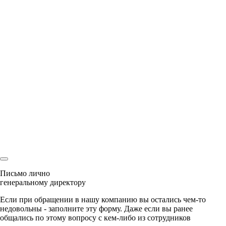
совершеннолетие, соглашаетесь на обработку персональных
данных в соответствии с
Правовой информацией
Спасибо
Мы перезвоним Вам
и с радостью ответим на все вопросы
Ваша заявка
уже была отправлена
Наш менеджер скоро свяжется с Вами!
Письмо лично
генеральному директору
Если при обращении в нашу компанию вы остались чем-то
недовольны - заполните эту форму. Даже если вы ранее
общались по этому вопросу с кем-либо из сотрудников