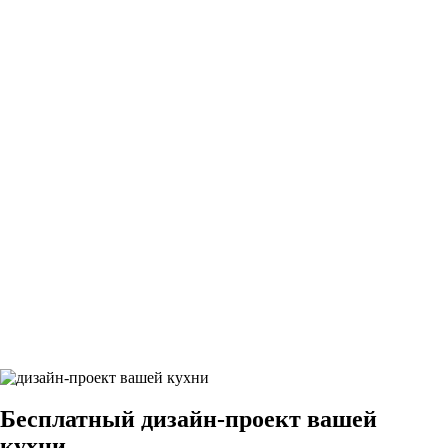
25Грифельно-синий9
26Грифельно-синий9
27Грифельно-синий9
28Грифельно-синий9
29Грифельно-синий9
Бесплатный
дизайн-проект вашей
кухни