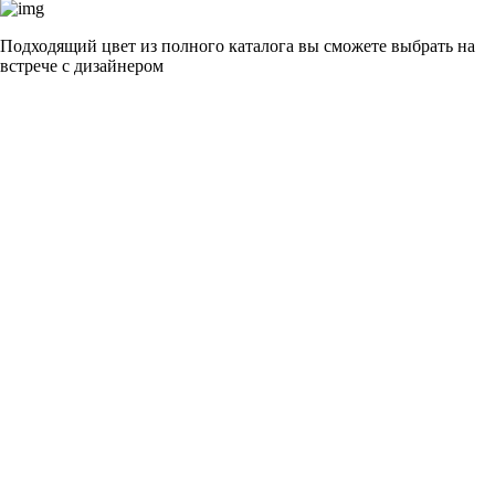
Подходящий цвет из полного каталога
вы сможете выбрать на
встрече с дизайнером
разные цвета и фактуры
1Белый ясень
2Шелк жемчужно-серый
3Бежевый ясень
4Кашемир