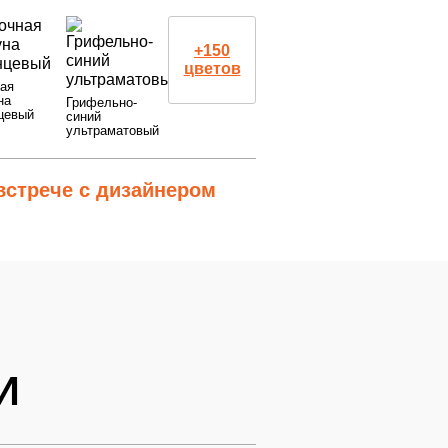
+150
ой фарфор глянцевый
цветов
ая
3
13Грифельно-синий4
на
Грифельно-
цевый
синий
Грифельно-синий9
ультраматовый
ИТЬ
ИТЬ
Грифельно-синий9
ИТЬ
ИТЬ
встрече с дизайнером
ь на обработку
ь на обработку
ь на обработку
ь на обработку
И