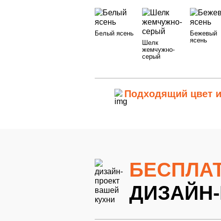
Мы пер
1Белый ясень
2Шелк жемчужно-с
Запиши
Белый ясень
Бежевый
Выезжа
Выезжа
ясень
Шелк
и с ра
8Ночная лагуна глянцевый
9Грифе
в удоб
жемчужно-
серый
14Грифельно-синий5
15Грифельно
Мы пер
Наш ме
20Грифельно-синий9
21Грифельно
и с ра
Подходящий цвет и
26Грифельно-синий9
27Грифельно
Оставляя свои
Оставляя свои
Оставляя свои
Оставляя свои
БЕСПЛА
ДИЗАЙН-