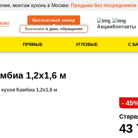
ение, монтаж кухонь в Москве.
Продажа без посредников 
Бесплатный замер
УХНЮ
Акции
Контакты
Выезжаем
в день обращения
ПРЯМЫЕ
УГЛОВЫЕ
С Б
Тип помещения
Кухня в новостройке
мбиа 1,2х1,6 м
Кухня в 5-этажке
Кухня в 9-этажке
 кухня Камбиа 1,2х1,6 м
- 45
Клиентам
Стара
Идеи для вашей
43
кухни