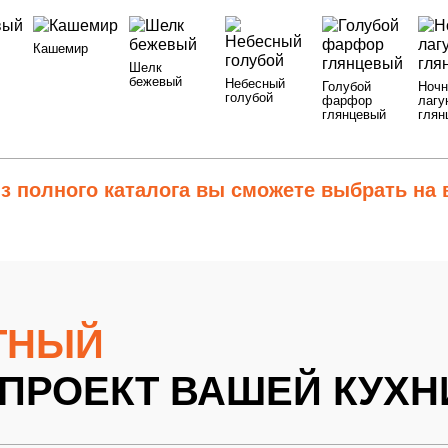
на бесплатный замер
дизайнера-замерщика
Ваша заявка
Спасибо
Кашемир
езвоним Вам
ерый
3Бежевый ясень
4Кашемир
5Шелк бежевый
6Небесный голубой
7Голуб
тесь на бесплатный замер
Шелк
уже была отправлена
ем в день обращения
ем в день обращения
бежевый
Небесный
Голубой
Ночн
достью ответим на все вопросы
льно-синий
10Грифельно-синий1
11Грифельно-синий2
12Грифельно-синий
ное Вам время и получите скидку
голубой
фарфор
лагу
глянцевый
глян
-синий6
16Грифельно-синий7
17Грифельно-синий8
18Грифельно-синий9
19
езвоним Вам
неджер скоро свяжется с Вами!
ПЕРЕЗВОН
ПЕРЕЗВОН
-синий9
22Грифельно-синий9
23Грифельно-синий9
24Грифельно-синий9
25
достью ответим на все вопросы
ПЕРЕЗВОН
ПЕРЕЗВОН
з полного каталога
вы сможете выбрать на 
-синий9
28Грифельно-синий9
29Грифельно-синий9
 контактные данные, вы подтверждаете свое совершеннолетие, соглашаетес
 контактные данные, вы подтверждаете свое совершеннолетие, соглашаетес
персональных данных в соответствии с
персональных данных в соответствии с
Правовой информацией
Правовой информацией
 контактные данные, вы подтверждаете свое совершеннолетие, соглашаетес
 контактные данные, вы подтверждаете свое совершеннолетие, соглашаетес
персональных данных в соответствии с
Правовой информацией
персональных данных в соответствии с
Правовой информацией
ТНЫЙ
ПРОЕКТ ВАШЕЙ КУХН