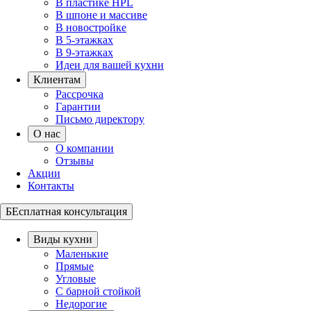
В пластике HPL
В шпоне и массиве
В новостройке
В 5-этажках
В 9-этажках
Идеи для вашей кухни
Клиентам
Рассрочка
Гарантии
Письмо директору
О нас
О компании
Отзывы
Акции
Контакты
БЕсплатная консультация
Виды кухни
Маленькие
Прямые
Угловые
С барной стойкой
Недорогие