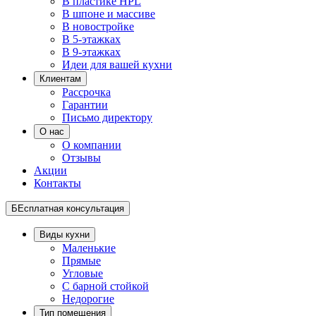
В пластике HPL
В шпоне и массиве
В новостройке
В 5-этажках
В 9-этажках
Идеи для вашей кухни
Клиентам
Рассрочка
Гарантии
Письмо директору
О нас
О компании
Отзывы
Акции
Контакты
БЕсплатная консультация
Виды кухни
Маленькие
Прямые
Угловые
С барной стойкой
Недорогие
Тип помещения