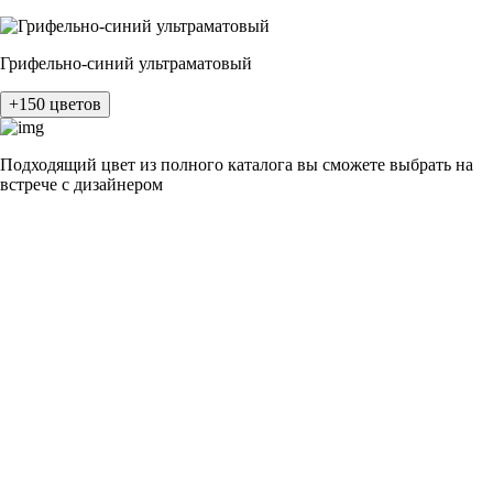
Грифельно-синий ультраматовый
+150 цветов
Подходящий цвет из полного каталога
вы сможете выбрать на
встрече с дизайнером
разные цвета и фактуры
1Белый ясень
2Шелк жемчужно-серый
3Бежевый ясень