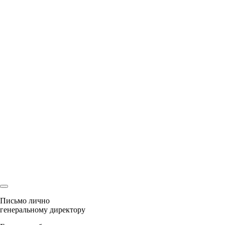
Оставляя свои контактные данные, вы подтверждаете свое
совершеннолетие, соглашаетесь на обработку персональных
данных в соответствии с
Правовой информацией
Спасибо
Мы перезвоним Вам
и с радостью ответим на все вопросы
Ваша заявка
уже была отправлена
Наш менеджер скоро свяжется с Вами!
Письмо лично
генеральному директору