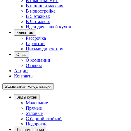
В пластике HPL
В шпоне и массиве
В новостройке
В 5-этажках
В 9-этажках
Идеи для вашей кухни
Клиентам
Рассрочка
Гарантии
Письмо директору
О нас
О компании
Отзывы
Акции
Контакты
БЕсплатная консультация
Виды кухни
Маленькие
Прямые
Угловые
С барной стойкой
Недорогие
Тип помещения