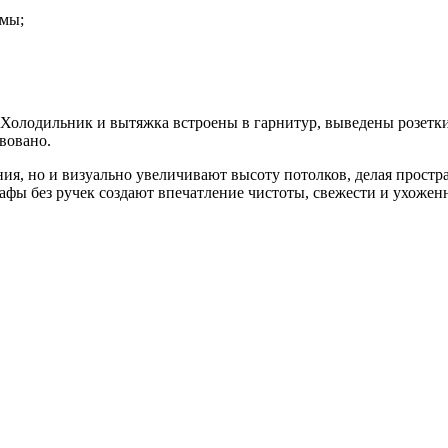
змы;
олодильник и вытяжка встроены в гарнитур, выведены розетки 
вовано.
ния, но и визуально увеличивают высоту потолков, делая прост
кафы без ручек создают впечатление чистоты, свежести и ухожен