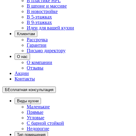
В пластике HPL
В шпоне и массиве
В новостройке
В 5-этажках
В 9-этажках
Идеи для вашей кухни
Клиентам
Рассрочка
Гарантии
Письмо директору
О нас
О компании
Отзывы
Акции
Контакты
БЕсплатная консультация
Виды кухни
Маленькие
Прямые
Угловые
С барной стойкой
Недорогие
Тип помещения