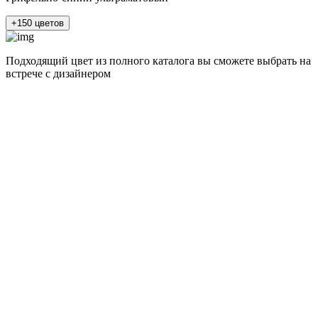
+150 цветов
Подходящий цвет из полного каталога
вы сможете выбрать на
встрече с дизайнером
разные цвета и фактуры
1Белый ясень
2Шелк жемчужно-серый
3Бежевый ясень
4Кашемир