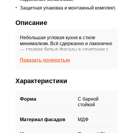
Защитная упаковка и монтажный комплект.
Описание
Небольшая угловая кухня в стиле
минимализм. Всё сдержанно и лаконично
— гладкие белые фасады в сочетании с
модным декором столешницы, удобная
Показать полностью
угловая планировка с барной стойкой,
качественная фурнитура с доводчиками.
Благодаря сочетанию светлых фасадов и
Характеристики
темной столешницы с фартуком гарнитур
выглядит контрастно и динамично.
Качественный гарнитур в современном
Форма
С барной
стиле украсит вашу кухню и будет
стойкой
гармонично смотреться в любом
интерьере.
Материал фасадов
МДФ