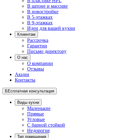
В пластике HPL
В шпоне и массиве
В новостройке
В 5-этажках
В 9-этажках
Идеи для вашей кухни
Клиентам
Рассрочка
Гарантии
Письмо директору
О нас
О компании
Отзывы
Акции
Контакты
БЕсплатная консультация
Виды кухни
Маленькие
Прямые
Угловые
С барной стойкой
Недорогие
Тип помещения