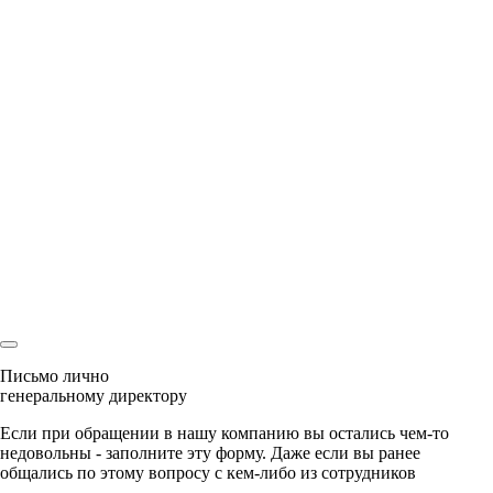
совершеннолетие, соглашаетесь на обработку персональных
данных в соответствии с
Правовой информацией
Спасибо
Мы перезвоним Вам
и с радостью ответим на все вопросы
Ваша заявка
уже была отправлена
Наш менеджер скоро свяжется с Вами!
Письмо лично
генеральному директору
Если при обращении в нашу компанию вы остались чем-то
недовольны - заполните эту форму. Даже если вы ранее
общались по этому вопросу с кем-либо из сотрудников