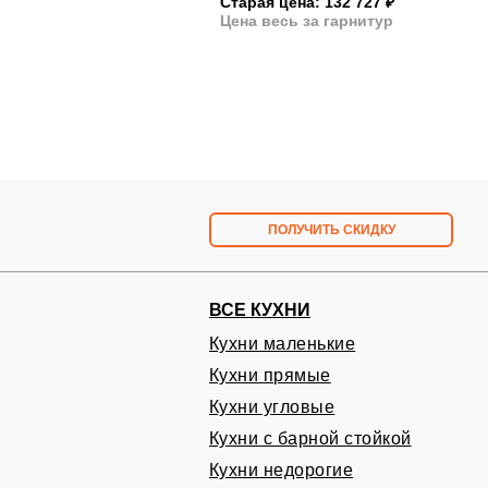
Старая цена: 132 727
₽
Цена весь за гарнитур
ПОЛУЧИТЬ СКИДКУ
ВСЕ КУХНИ
Кухни маленькие
Кухни прямые
Запишитесь на бесплат
Кухни угловые
в удобное вам время
Кухни с барной стойкой
Проект и расчет кухни на дому БЕСПЛАТ
Кухни недорогие