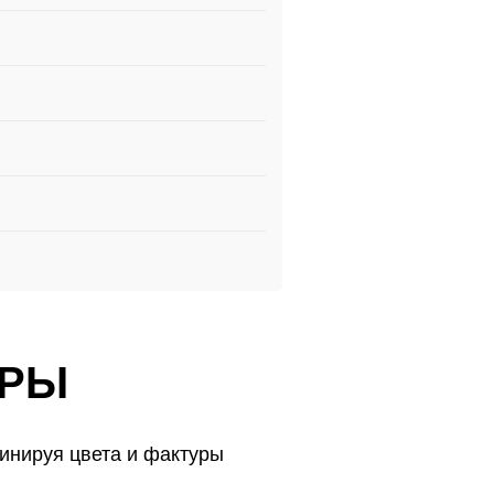
УРЫ
инируя цвета и фактуры
УРЫ