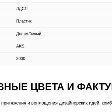
ЛДСП
Пластик
Деним/белый
AKS
3000
ЗНЫЕ ЦВЕТА И ФАКТ
Бесплатная
СКИДКА 10%
 притяжения и воплощения дизайнерских идей, комб
Записаться
Вызвать
ЗНЫЕ ЦВЕТА И ФАКТ