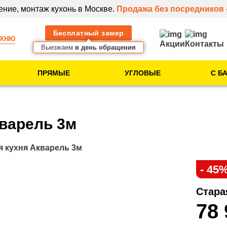
ение, монтаж кухонь в Москве.
Продажа без посредников 
Бесплатный замер
УХНЮ
Акции
Контакты
Выезжаем
в день обращения
ПРЯМЫЕ
УГЛОВЫЕ
С Б
Тип помещения
Кухня в новостройке
варель 3м
Кухня в 5-этажке
Кухня в 9-этажке
 кухня Акварель 3м
- 45
Клиентам
Стара
Идеи для вашей
78
кухни