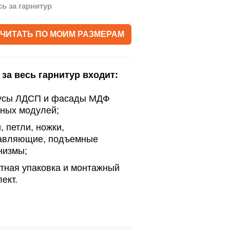
сь за гарнитур
ЧИТАТЬ ПО МОИМ РАЗМЕРАМ
 за весь гарнитур входит:
усы ЛДСП и фасады МДФ
нных модулей;
, петли, ножки,
авляющие, подъемные
низмы;
тная упаковка и монтажный
ект.