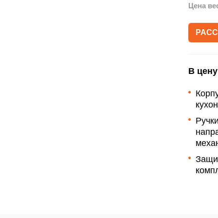
Акции
Цена ве
Рассрочка
РАСС
Гарантии
Письмо директору
В цену
Корп
кухо
Ручки
напр
меха
Защи
компл