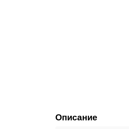
Пленка ПВХ
Пластик HPL
Шпон и массив
Описание