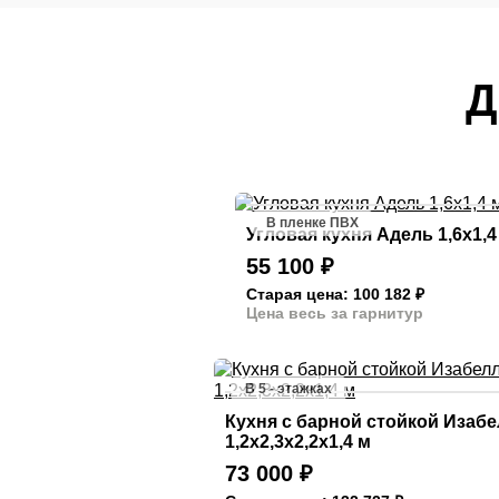
Д
В пленке ПВХ
Угловая кухня Адель 1,6х1,4
55 100
₽
Старая цена: 100 182
₽
Цена весь за гарнитур
В 5 - этажках
Кухня с барной стойкой Изаб
1,2х2,3х2,2х1,4 м
73 000
₽