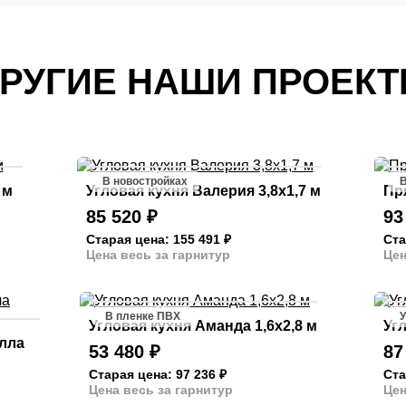
РУГИЕ НАШИ ПРОЕК
В новостройках
В
 м
Угловая кухня Валерия 3,8х1,7 м
Пр
85 520
₽
93
Старая цена: 155 491
₽
Ста
Цена весь за гарнитур
Цен
В пленке ПВХ
У
Угловая кухня Аманда 1,6х2,8 м
Угл
елла
53 480
₽
87
Старая цена: 97 236
₽
Ста
Цена весь за гарнитур
Цен