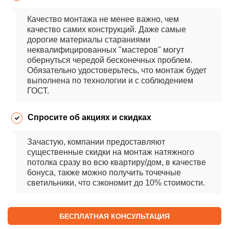
Качество монтажа не менее важно, чем
качество самих конструкций. Даже самые
дорогие материалы стараниями
неквалифицированных "мастеров" могут
обернуться чередой бесконечных проблем.
Обязательно удостоверьтесь, что монтаж будет
выполнена по технологии и с соблюдением
ГОСТ.
Спросите об акциях и скидках
Зачастую, компании предоставляют
существенные скидки на монтаж натяжного
Вызвать
Запишитесь на
Бесплатная
Записаться
СКИДКА 10%
потолка сразу во всю квартиру/дом, в качестве
дизайнера-замерщика
бесплатный замер
консультация
на бесплатный замер
бонуса, также можно получить точечные
светильники, что сэкономит до 10% стоимости.
в удобное вам время
Запишитесь на бесплатный замер
Выезжаем в день обращения
в удобное Вам время и получите
Мы перезвоним Вам
Выезжаем в день обращения
Ваша заявка
скидку
и с радостью ответим на все
БЕСПЛАТНАЯ КОНСУЛЬТАЦИЯ
Проект и расчет кухни на дому
Спасибо
вопросы